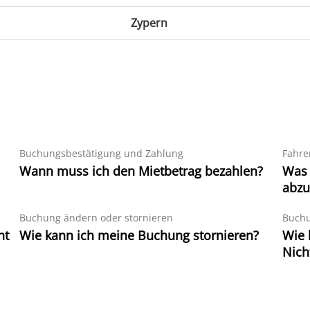
Catania
 Staaten
Irland
Zypern
Olbia
Dublin
Sizilien
Zypern
Cork
Paphos
s
Shannon
urg
Larnaca
Paphos Flughafen
Buchungsbestätigung und Zahlung
Fahre
Wann muss ich den Mietbetrag bezahlen?
Was 
abzu
Buchung ändern oder stornieren
Buchu
ht
Wie kann ich meine Buchung stornieren?
Wie 
Nich