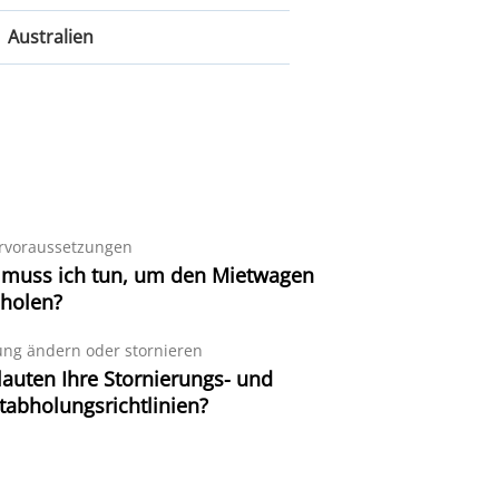
London
Deutschland
Australien
Edinburgh
München
Manchester
Australien
Hamburg
Melbourne
Nürnberg
Sydney
Brisbane
rvoraussetzungen
muss ich tun, um den Mietwagen
holen?
ng ändern oder stornieren
lauten Ihre Stornierungs- und
tabholungsrichtlinien?