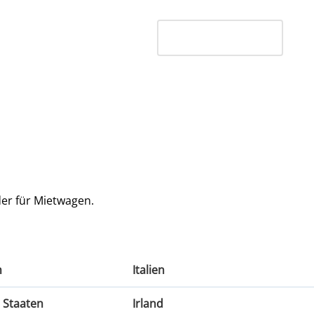
der für Mietwagen.
h
Italien
Italien
e Staaten
Irland