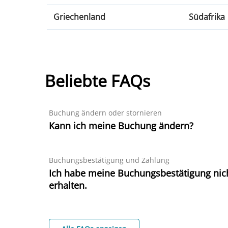
Malaga
Nizza
Portugal
Vereinigte
Griechenland
Südafrika
Alicante
Paris
Lissabon
Florida
Ibiza
Korsika
Griechenland
Südafrika
Faro
Las Vegas
Korfu
Kapstadt
Porto
Los Angele
Kreta
Johannesb
Beliebte FAQs
Thessaloniki
Durban
Buchung ändern oder stornieren
Kann ich meine Buchung ändern?
Buchungsbestätigung und Zahlung
Ich habe meine Buchungsbestätigung nic
erhalten.