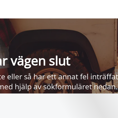
r vägen slut
te eller så har ett annat fel inträf
 med hjälp av sökformuläret nedan.