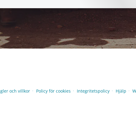
ler och villkor
Policy för cookies
Integritetspolicy
Hjälp
W
●
●
●
●