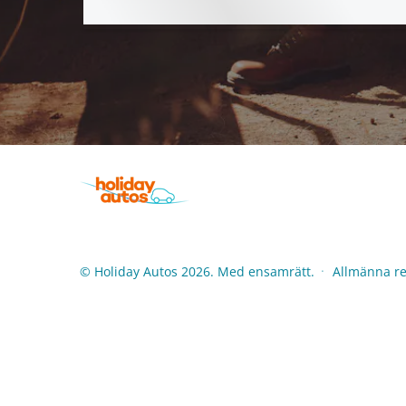
© Holiday Autos 2026. Med ensamrätt.
Allmänna reg
●