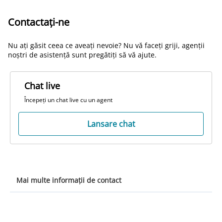
Contactați-ne
Nu ați găsit ceea ce aveați nevoie? Nu vă faceți griji, agenții
noștri de asistență sunt pregătiți să vă ajute.
Chat live
Începeți un chat live cu un agent
Lansare chat
Mai multe informații de contact
Australia +61863654248