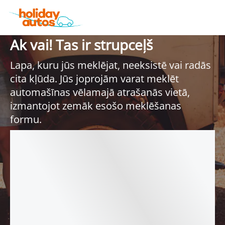
Ak vai! Tas ir strupceļš
Lapa, kuru jūs meklējat, neeksistē vai radās
cita kļūda. Jūs joprojām varat meklēt
automašīnas vēlamajā atrašanās vietā,
izmantojot zemāk esošo meklēšanas
formu.